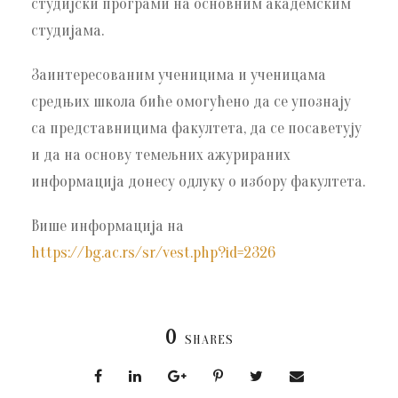
студијски програми на основним академским
студијама.
Заинтересованим ученицима и ученицама
средњих школа биће омогућено да се упознају
са представницима факултета, да се посаветују
и да на основу темељних ажурираних
информација донесу одлуку о избору факултета.
Више информација на
https://bg.ac.rs/sr/vest.php?id=2326
0
SHARES