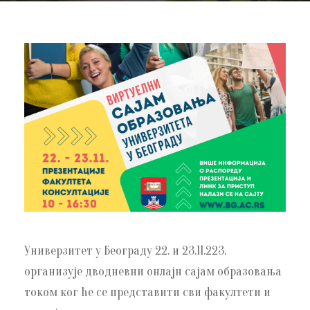
Универзитет у Београду 22. и 23.11.223.
организује дводневни онлајн сајам образовања
током ког ће се представити сви факултети и