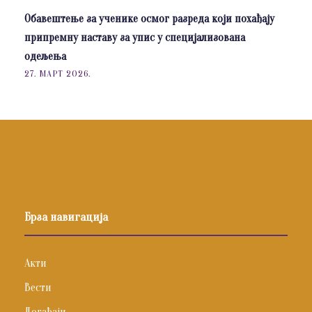
Обавештење за ученике осмог разреда који похађају
припремну наставу за упис у специјализована
одељења
27. МАРТ 2026.
Брза навигација
Акти
Вести
Догађаји