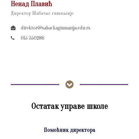
Ненад Плавић
Директор Шабачке гимназије
direktor@sabackagimnazija.edu.rs
015 350286
Остатак управе школе
Помоћник директора