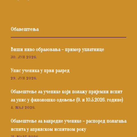
Обавештења
Виши ниво образовања – пример уплатнице
30. ЈУН 2026.
Упис ученика у први разред
29. ЈУН 2026.
Обавештење за ученике који полажу пријемни испит
за упис у филолошко одељење (9. и 10.5.2026. године)
4. МАЈ 2026.
Обавештење за ванредне ученике – распоред полагања
испита у априлском испитном року
31. МАРТ 2026.