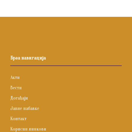
Брза навигација
Акти
Вести
Догађаји
Јавне набавке
Контакт
Корисни линкови