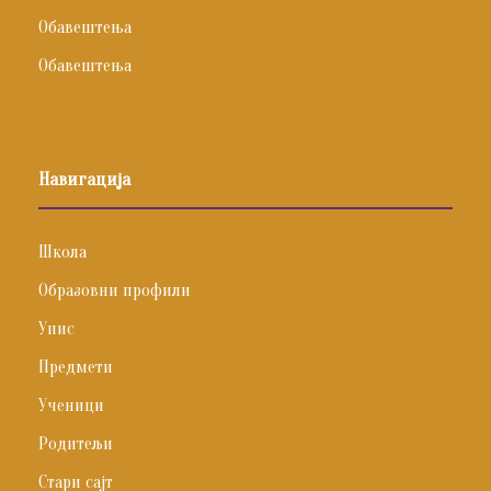
Обавештења
Обавештења
Навигација
Школа
Образовни профили
Упис
Предмети
Ученици
Родитељи
Стари сајт