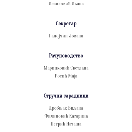
Исаиловић Ивана
Секретар
Радојчин Јована
Рачуноводство
Маринковић Светлана
Росић Маја
Стручни сарадници
Дробњак Биљана
Филиповић Катарина
Петрић Наташа