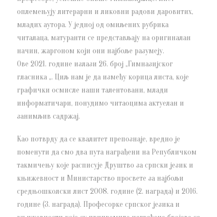
оплемењују литерарни и ликовни радови даровитих,
младих аутора. У једној од омиљених рубрика
читалаца, матуранти се представљају на оригиналан
начин, жаргоном који они најбоље разумеју.
Ове 2021. године излази 26. број „Гимназијског
гласника „. Циљ нам је да између корица листа, које
графички осмисле наши талентовани, млади
информатичари, понудимо читаоцима актуелан и
занимљив садржај.
Као потврду да се квалитет препознаје, вредно је
поменути да смо два пута награђени на Републичком
такмичењу које расписује Друштво за српски језик и
књижевност и Министарство просвете за најбољи
средњошколски лист 2008. године (2. награда) и 2016.
године (3. награда). Професорке српског језика и