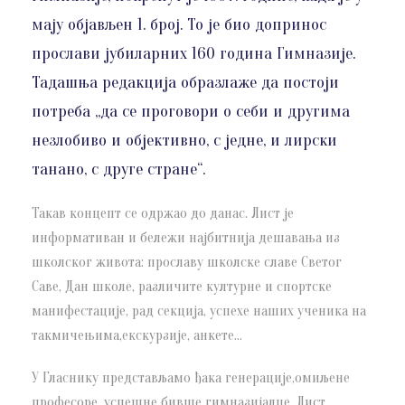
мају објављен 1. број. То је био допринос
прослави јубиларних 160 година Гимназије.
Тадашња редакција образлаже да постоји
потреба „да се проговори о себи и другима
незлобиво и објективно, с једне, и лирски
танано, с друге стране“.
Такав концепт се одржао до данас. Лист је
информативан и бележи најбитнија дешавања из
школског живота: прославу школске славе Светог
Саве, Дан школе, различите културне и спортске
манифестације, рад секција, успехе наших ученика на
такмичењима,екскурзије, анкете…
У Гласнику представљамо ђака генерације,омиљене
професоре, успешне бивше гимназијалце. Лист