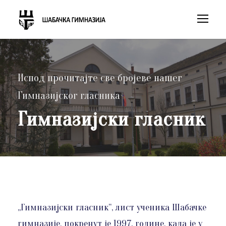
Испод прочитајте све бројеве нашег
Гимназијског гласника
Гимназијски гласник
„Гимназијски гласник“, лист ученика Шабачке
гимназије, покренут је 1997. године, када је у