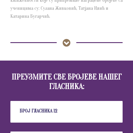
књижевности које су припремиле награђене бројеве са
ученицима су: Сузана Живковић, Татјана Илић и
Катарина Бугарчић.
ПРЕУЗМИТЕ СВЕ БРОЈЕВЕ НАШЕГ
ГЛАСНИКА:
БРОЈ ГЛАСНИКА 12