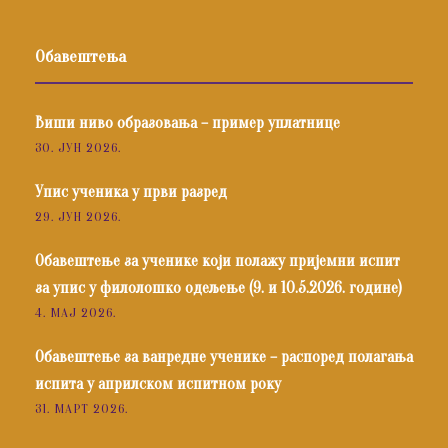
Обавештења
Виши ниво образовања – пример уплатнице
30. ЈУН 2026.
Упис ученика у први разред
29. ЈУН 2026.
Обавештење за ученике који полажу пријемни испит
за упис у филолошко одељење (9. и 10.5.2026. године)
4. МАЈ 2026.
Обавештење за ванредне ученике – распоред полагања
испита у априлском испитном року
31. МАРТ 2026.