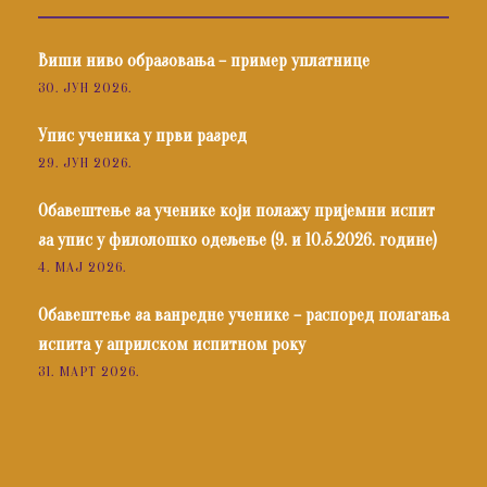
Виши ниво образовања – пример уплатнице
30. ЈУН 2026.
Упис ученика у први разред
29. ЈУН 2026.
Обавештење за ученике који полажу пријемни испит
за упис у филолошко одељење (9. и 10.5.2026. године)
4. МАЈ 2026.
Обавештење за ванредне ученике – распоред полагања
испита у априлском испитном року
31. МАРТ 2026.