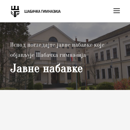
Испод погледајте јавне набавке које
објављује Шабачка гимназија
Јавне набавке