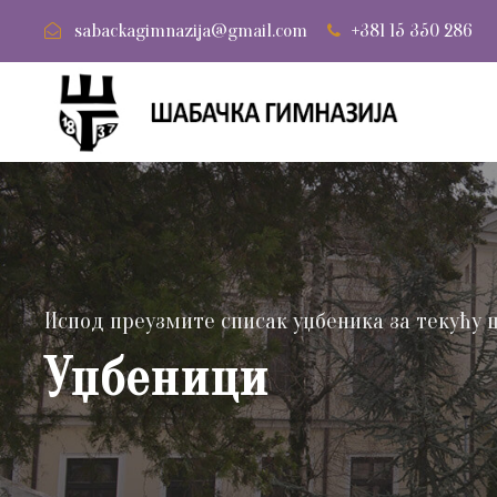
sabackagimnazija@gmail.com
+381 15 350 286
Испод преузмите списак уџбеника за текућу 
Уџбеници