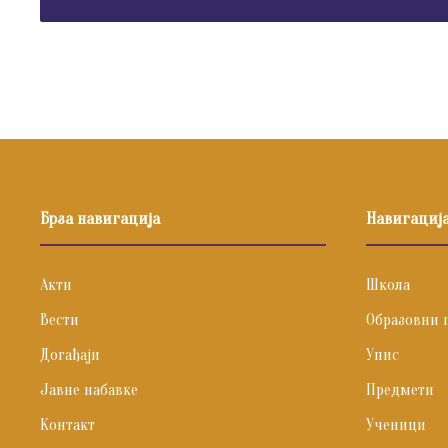
Брза навигација
Навигациј
Акти
Школа
Вести
Образовни 
Догађаји
Упис
Јавне набавке
Предмети
Контакт
Ученици