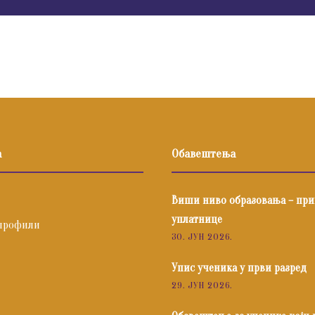
а
Обавештења
Виши ниво образовања – пр
уплатнице
профили
30. ЈУН 2026.
Упис ученика у први разред
29. ЈУН 2026.