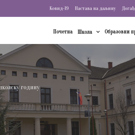
Ковид-19
Настава на даљину
Догађ
Почетна
Образовни п
Школа
школску годину