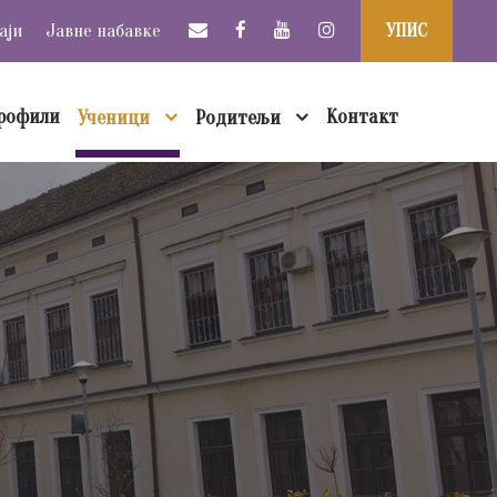
аји
Јавне набавке
УПИС
рофили
Контакт
Ученици
Родитељи