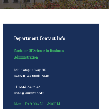
Department Contact Info
Bachelor Of Science in Business
Administration
1810 Campus Way NE
Bothell, WA 98011-8246
+1-2345-5432-45
bsba@kuuniver.edu
Mon – Fri 9:00A.M. – 5:00P.M.