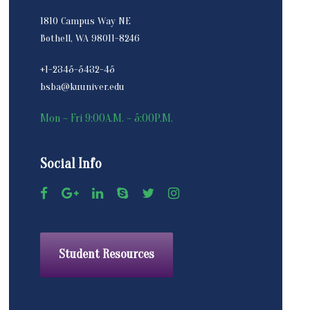
1810 Campus Way NE
Bothell, WA 98011-8246
+1-2345-5432-45
bsba@kuuniver.edu
Mon – Fri 9:00A.M. – 5:00P.M.
Social Info
Student Resources