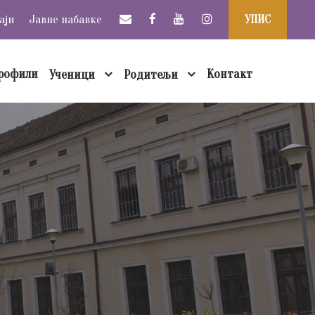
аји
Јавне набавке
УПИС
рофили
Контакт
Ученици
Родитељи