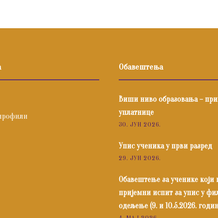
а
Обавештења
Виши ниво образовања – пр
уплатнице
профили
30. ЈУН 2026.
Упис ученика у први разред
29. ЈУН 2026.
Обавештење за ученике који
пријемни испит за упис у ф
одељење (9. и 10.5.2026. годин
4. МАЈ 2026.