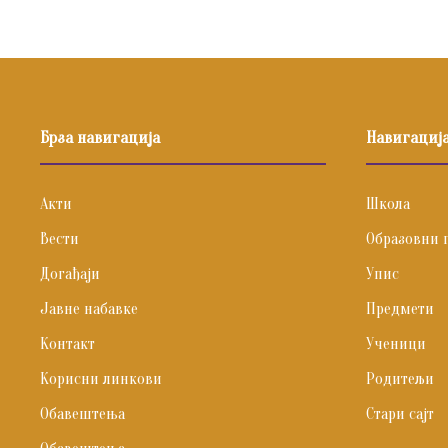
Брза навигација
Навигациј
Акти
Школа
Вести
Образовни 
Догађаји
Упис
Јавне набавке
Предмети
Контакт
Ученици
Корисни линкови
Родитељи
Обавештења
Стари сајт