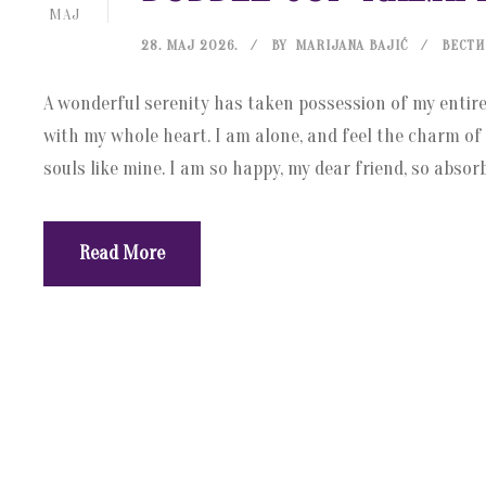
МАЈ
28. МАЈ 2026.
BY
MARIJANA BAJIĆ
ВЕСТИ
A wonderful serenity has taken possession of my entire
with my whole heart. I am alone, and feel the charm of e
souls like mine. I am so happy, my dear friend, so absorbe
Read More