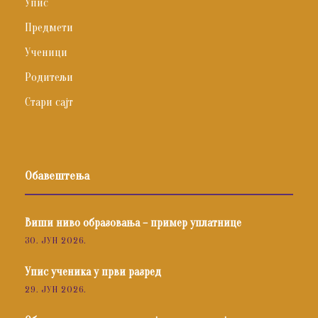
Упис
Предмети
Ученици
Родитељи
Стари сајт
Обавештења
Виши ниво образовања – пример уплатнице
30. ЈУН 2026.
Упис ученика у први разред
29. ЈУН 2026.