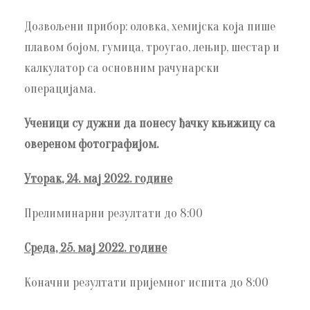
Дозвољени прибор: оловка, хемијска која пише
плавом бојом, гумица, троугао, лењир, шестар и
калкулатор са основним рачунарски
операцијама.
Ученици су дужни да понесу ђачку књижицу са
овереном фотографијом.
Уторак
, 24. мај 2022. године
Прелиминарни резултати до 8:00
Среда, 25. мај 2022. године
Коначни резултати пријемног испита до 8:00