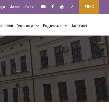
аји
Јавне набавке
УПИС
рофили
Контакт
Ученици
Родитељи