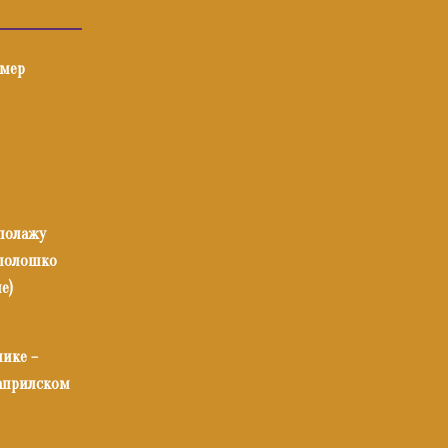
имер
 полажу
илолошко
е)
нике –
 априлском