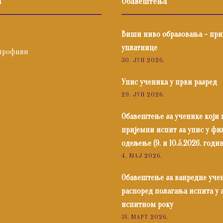
а
Обавештења
Виши ниво образовања – пр
уплатнице
профили
30. ЈУН 2026.
Упис ученика у први разред
29. ЈУН 2026.
Обавештење за ученике који
пријемни испит за упис у ф
одељење (9. и 10.5.2026. годин
4. МАЈ 2026.
Обавештење за ванредне уче
распоред полагања испита у
испитном року
31. МАРТ 2026.