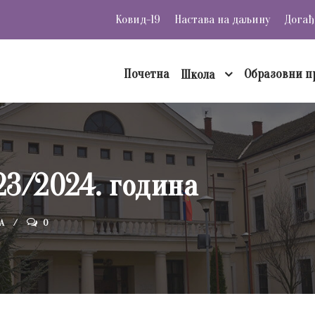
Ковид-19
Настава на даљину
Догађ
Почетна
Образовни п
Школа
23/2024. година
А
0