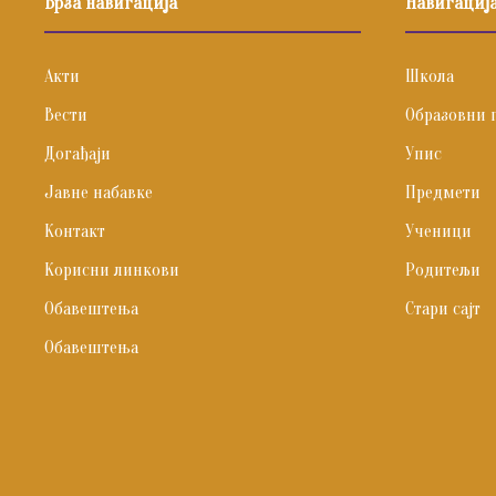
Брза навигација
Навигациј
Акти
Школа
Вести
Образовни 
Догађаји
Упис
Јавне набавке
Предмети
Контакт
Ученици
Корисни линкови
Родитељи
Обавештења
Стари сајт
Обавештења