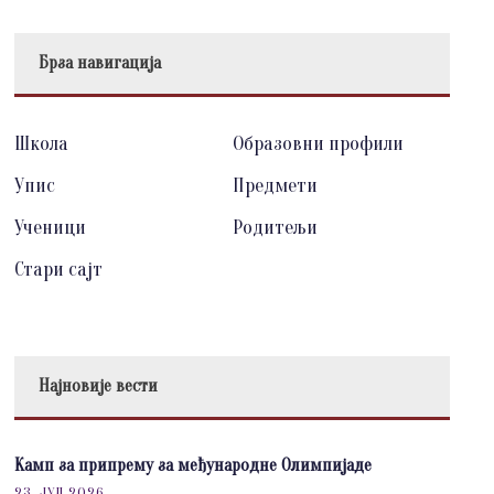
Брза навигација
Школа
Образовни профили
Упис
Предмети
Ученици
Родитељи
Стари сајт
Најновије вести
Камп за припрему за међународне Олимпијаде
23. ЈУЛ 2026.