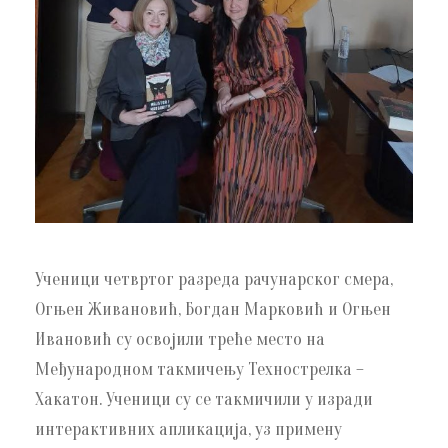
Ученици четвртог разреда рачунарског смера,
Огњен Живановић, Богдан Марковић и Огњен
Ивановић су освојили треће место на
Међународном такмичењу Технострелка –
Хакатон. Ученици су се такмичили у изради
интерактивних апликација, уз примену