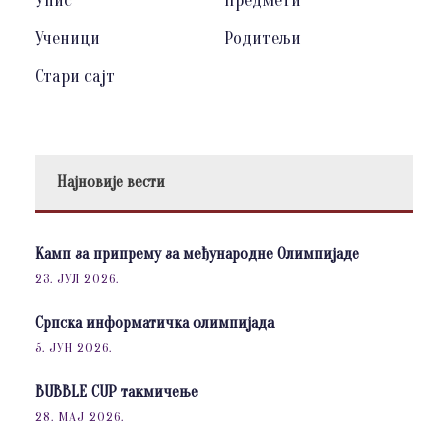
Упис
Предмети
Ученици
Родитељи
Стари сајт
Најновије вести
Камп за припрему за међународне Олимпијаде
23. ЈУЛ 2026.
Српска информатичка олимпијада
5. ЈУН 2026.
BUBBLE CUP такмичење
28. МАЈ 2026.