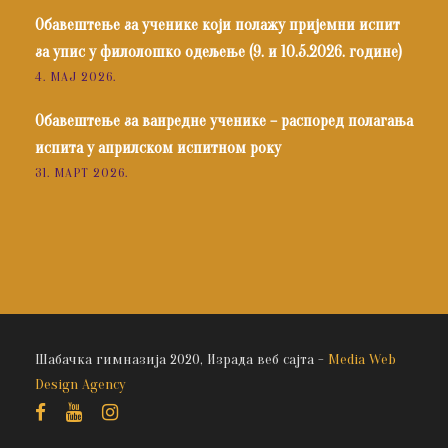
Обавештење за ученике који полажу пријемни испит
за упис у филолошко одељење (9. и 10.5.2026. године)
4. МАЈ 2026.
Обавештење за ванредне ученике – распоред полагања
испита у априлском испитном року
31. МАРТ 2026.
Шабачка гимназија 2020, Израда веб сајта -
Media Web
Design Agency