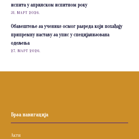
испита у априлском испитном року
31. МАРТ 2026.
Обавештење за ученике осмог разреда који похађају
припремну наставу за упис у специјализована
одељења
27. МАРТ 2026.
Брза навигација
Акти