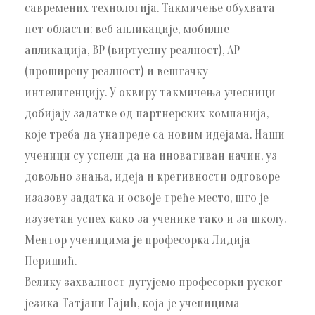
савремених технологија. Такмичење обухвата
пет области: веб апликације, мобилне
апликација, ВР (виртуелну реалност), АР
(проширену реалност) и вештачку
интелигенцију. У оквиру такмичења учесници
добијају задатке од партнерских компанија,
које треба да унапреде са новим идејама. Наши
ученици су успели да на иновативан начин, уз
довољно знања, идеја и кретивности одговоре
изазову задатка и освоје треће место, што је
изузетан успех како за ученике тако и за школу.
Ментор ученицима је професорка Лидија
Перишић.
Велику захвалност дугујемо професорки руског
језика Татјани Гајић, која је ученицима