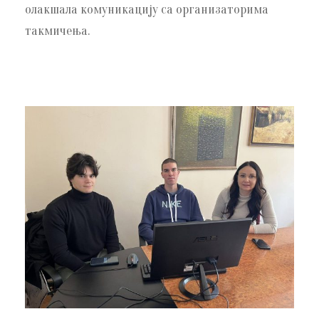
олакшала комуникацију са организаторима
такмичења.