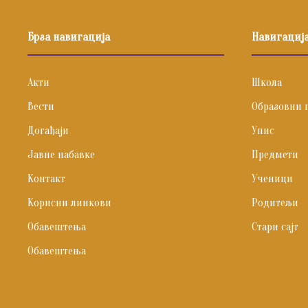
Брза навигација
Навигациј
Акти
Школа
Вести
Образовни 
Догађаји
Упис
Јавне набавке
Предмети
Контакт
Ученици
Корисни линкови
Родитељи
Обавештења
Стари сајт
Обавештења