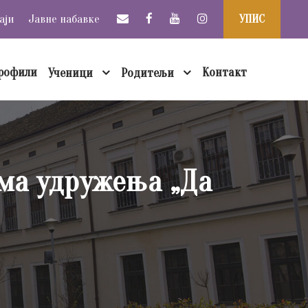
аји
Јавне набавке
УПИС
рофили
Контакт
Ученици
Родитељи
ма удружења „Да