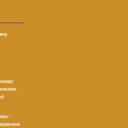
имер
 полажу
илолошко
е)
нике –
 априлском