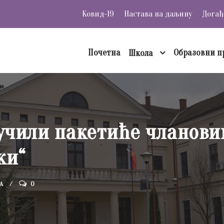
Ковид-19
Настава на даљину
Догађ
Почетна
Образовни п
Школа
учили пакетиће чланови
ки“
А
0