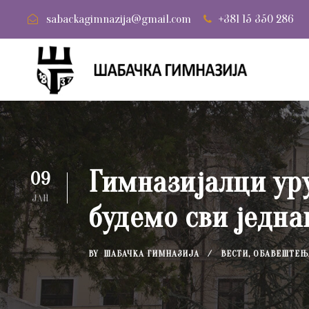
sabackagimnazija@gmail.com
+381 15 350 286
Гимназијалци ур
09
ЈАН
будемо сви једна
BY
ШАБАЧКА ГИМНАЗИЈА
ВЕСТИ
,
ОБАВЕШТЕЊ