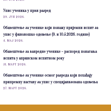
Упис ученика у први разред
29. ЈУН 2026.
Обавештење за ученике који полажу пријемни испит за
упис у филолошко одељење (9. и 10.5.2026. године)
4. МАЈ 2026.
Обавештење за ванредне ученике – распоред полагања
испита у априлском испитном року
31. МАРТ 2026.
Обавештење за ученике осмог разреда који похађају
припремну наставу за упис у специјализована одељења
27. МАРТ 2026.