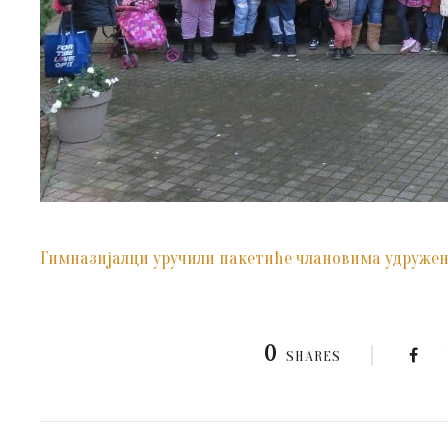
Гимназијалци уручили пакетиће члановима удружења
0
SHARES