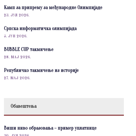
Камп за припрему за међународне Олимпијаде
23. ЈУЛ 2026.
Српска информатичка олимпијада
5. ЈУН 2026.
BUBBLE CUP такмичење
28. МАЈ 2026.
Републичко такмичење из историје
27. МАЈ 2026.
Обавештења
Виши ниво образовања – пример уплатнице
30. ЈУН 2026.