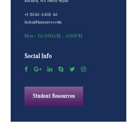
Bothell, WA 98011-8246
+1-2345-5432-45
bsba@kuuniver.edu
Mon – Fri 9:00A.M. – 5:00P.M.
Social Info
Student Resources