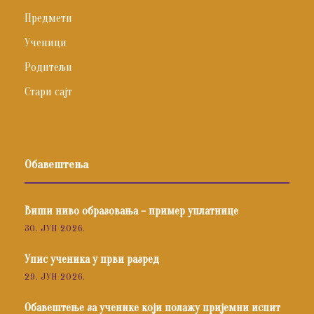
Предмети
Ученици
Родитељи
Стари сајт
Обавештења
Виши ниво образовања – пример уплатнице
30. ЈУН 2026.
Упис ученика у први разред
29. ЈУН 2026.
Обавештење за ученике који полажу пријемни испит