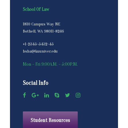
School Of Law
1810 Campus Way NE
Bothell, WA 98011-8246
+1-2345-5432-45
bsba@kuuniver.edu
Mon – Fri 9:00A.M. – 5:00P.M.
Social Info
Student Resources