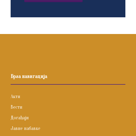
Брза навигација
Акти
Вести
Догађаји
Јавне набавке