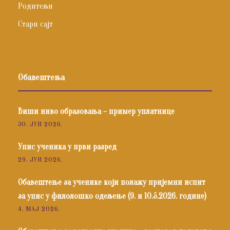
Родитељи
Стари сајт
Обавештења
Виши ниво образовања – пример уплатнице
30. ЈУН 2026.
Упис ученика у први разред
29. ЈУН 2026.
Обавештење за ученике који полажу пријемни испит
за упис у филолошко одељење (9. и 10.5.2026. године)
4. МАЈ 2026.