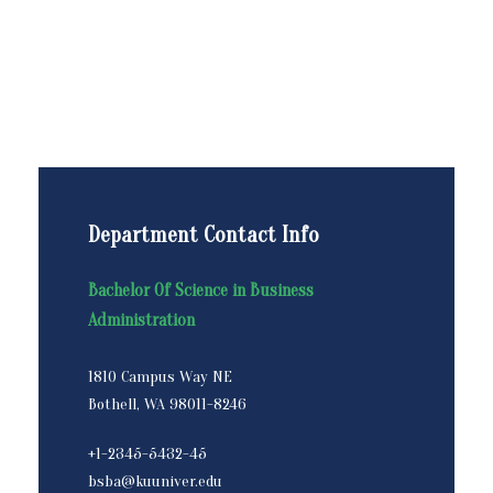
Department Contact Info
Bachelor Of Science in Business
Administration
1810 Campus Way NE
Bothell, WA 98011-8246
+1-2345-5432-45
bsba@kuuniver.edu