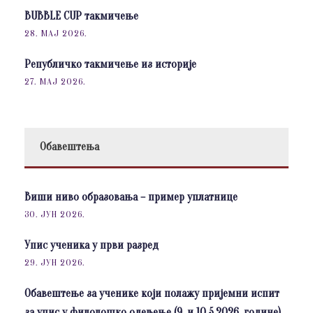
BUBBLE CUP такмичење
28. МАЈ 2026.
Републичко такмичење из историје
27. МАЈ 2026.
Обавештења
Виши ниво образовања – пример уплатнице
30. ЈУН 2026.
Упис ученика у први разред
29. ЈУН 2026.
Обавештење за ученике који полажу пријемни испит
за упис у филолошко одељење (9. и 10.5.2026. године)