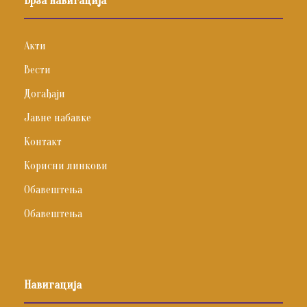
Брза навигација
Акти
Вести
Догађаји
Јавне набавке
Контакт
Корисни линкови
Обавештења
Обавештења
Навигација