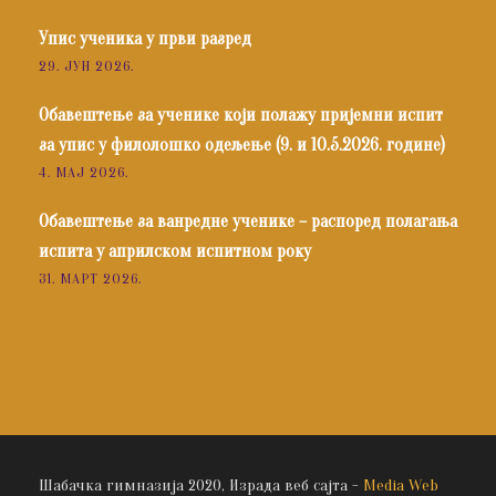
Упис ученика у први разред
29. ЈУН 2026.
Обавештење за ученике који полажу пријемни испит
за упис у филолошко одељење (9. и 10.5.2026. године)
4. МАЈ 2026.
Обавештење за ванредне ученике – распоред полагања
испита у априлском испитном року
31. МАРТ 2026.
Шабачка гимназија 2020, Израда веб сајта -
Media Web