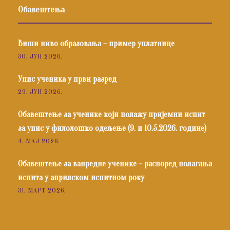
Обавештења
Виши ниво образовања – пример уплатнице
30. ЈУН 2026.
Упис ученика у први разред
29. ЈУН 2026.
Обавештење за ученике који полажу пријемни испит
за упис у филолошко одељење (9. и 10.5.2026. године)
4. МАЈ 2026.
Обавештење за ванредне ученике – распоред полагања
испита у априлском испитном року
31. МАРТ 2026.