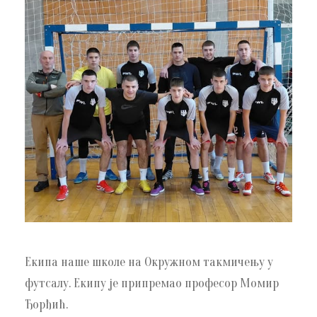
Екипа наше школе на Окружном такмичењу у
футсалу. Екипу је припремао професор Момир
Ђорђић.