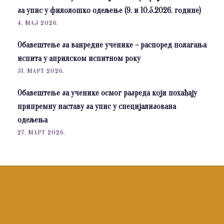
за упис у филолошко одељење (9. и 10.5.2026. године)
4. МАЈ 2026.
Обавештење за ванредне ученике – распоред полагања
испита у априлском испитном року
31. МАРТ 2026.
Обавештење за ученике осмог разреда који похађају
припремну наставу за упис у специјализована
одељења
27. МАРТ 2026.