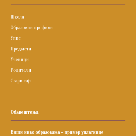
Школа
Образовни профили
Упис
Предмети
Ученици
Родитељи
Стари сајт
Обавештења
Виши ниво образовања – пример уплатнице