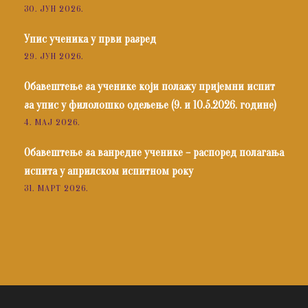
30. ЈУН 2026.
Упис ученика у први разред
29. ЈУН 2026.
Обавештење за ученике који полажу пријемни испит
за упис у филолошко одељење (9. и 10.5.2026. године)
4. МАЈ 2026.
Обавештење за ванредне ученике – распоред полагања
испита у априлском испитном року
31. МАРТ 2026.