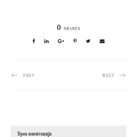
0
SHARES
PREV
NEXT
Брза навигација