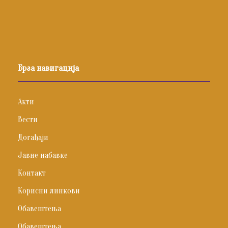
Брза навигација
Акти
Вести
Догађаји
Јавне набавке
Контакт
Корисни линкови
Обавештења
Обавештења