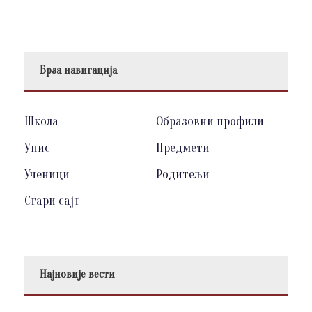
Брза навигација
Школа
Образовни профили
Упис
Предмети
Ученици
Родитељи
Стари сајт
Најновије вести