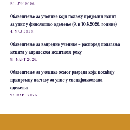
29. ЈУН 2026.
Обавештење за ученике који полажу пријемни испит
за упис у филолошко одељење (9. и 10.5.2026. године)
4. МАЈ 2026.
Обавештење за ванредне ученике – распоред полагања
испита у априлском испитном року
31. МАРТ 2026.
Обавештење за ученике осмог разреда који похађају
припремну наставу за упис у специјализована
одељења
27. МАРТ 2026.