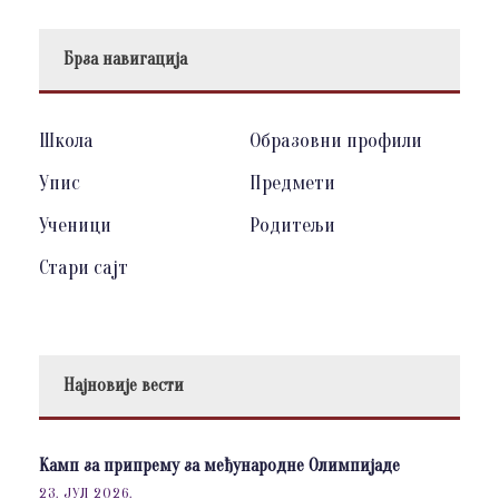
Брза навигација
Школа
Образовни профили
Упис
Предмети
Ученици
Родитељи
Стари сајт
Најновије вести
Камп за припрему за међународне Олимпијаде
23. ЈУЛ 2026.