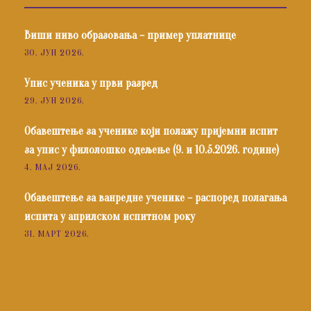
Виши ниво образовања – пример уплатнице
30. ЈУН 2026.
Упис ученика у први разред
29. ЈУН 2026.
Обавештење за ученике који полажу пријемни испит
за упис у филолошко одељење (9. и 10.5.2026. године)
4. МАЈ 2026.
Обавештење за ванредне ученике – распоред полагања
испита у априлском испитном року
31. МАРТ 2026.