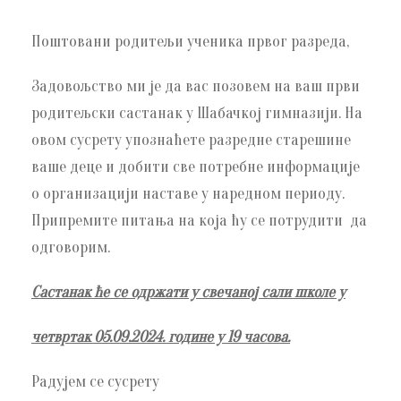
Поштовани родитељи ученика првог разреда,
Задовољство ми је да вас позовем на ваш први
родитељски састанак у Шабачкој гимназији. На
овом сусрету упознаћете разредне старешине
ваше деце и добити све потребне информације
о организацији наставе у наредном периоду.
Припремите питања на која ћу се потрудити да
одговорим.
Састанак ће се одржати у свечаној сали школе у
четвртак 05.09.2024. године у 19 часова.
Радујем се сусрету