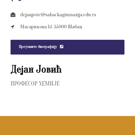
dejanjovic@sabackagimnazija.edu.rs
Масарикова 13, 15000 Шабац
Преузмите биографију
Дејан Јовић
ПРОФЕСОР ХЕМИЈЕ