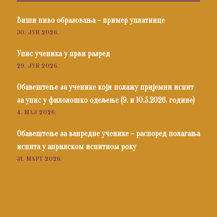
Виши ниво образовања – пример уплатнице
30. ЈУН 2026.
Упис ученика у први разред
29. ЈУН 2026.
Обавештење за ученике који полажу пријемни испит
за упис у филолошко одељење (9. и 10.5.2026. године)
4. МАЈ 2026.
Обавештење за ванредне ученике – распоред полагања
испита у априлском испитном року
31. МАРТ 2026.