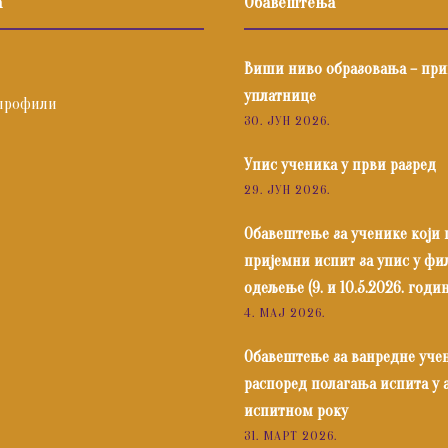
а
Обавештења
Виши ниво образовања – пр
уплатнице
профили
30. ЈУН 2026.
Упис ученика у први разред
29. ЈУН 2026.
Обавештење за ученике који
пријемни испит за упис у ф
одељење (9. и 10.5.2026. годин
4. МАЈ 2026.
Обавештење за ванредне уче
распоред полагања испита у
испитном року
31. МАРТ 2026.