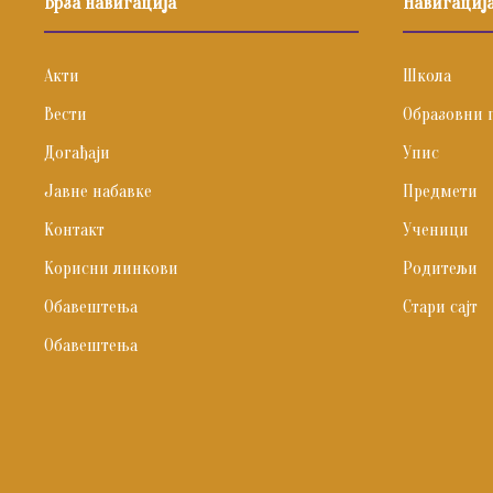
Брза навигација
Навигациј
Акти
Школа
Вести
Образовни 
Догађаји
Упис
Јавне набавке
Предмети
Контакт
Ученици
Корисни линкови
Родитељи
Обавештења
Стари сајт
Обавештења