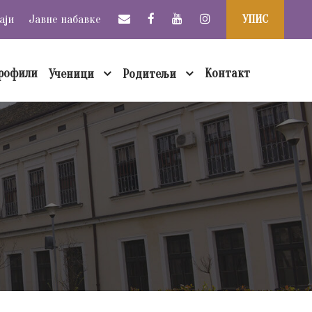
аји
Јавне набавке
УПИС
рофили
Контакт
Ученици
Родитељи