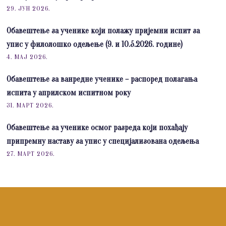
29. ЈУН 2026.
Обавештење за ученике који полажу пријемни испит за
упис у филолошко одељење (9. и 10.5.2026. године)
4. МАЈ 2026.
Обавештење за ванредне ученике – распоред полагања
испита у априлском испитном року
31. МАРТ 2026.
Обавештење за ученике осмог разреда који похађају
припремну наставу за упис у специјализована одељења
27. МАРТ 2026.