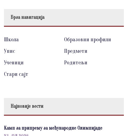
Брза навигација
Школа
Образовни профили
Упис
Предмети
Ученици
Родитељи
Стари сајт
Најновије вести
Камп за припрему за међународне Олимпијаде
23. ЈУЛ 2026.