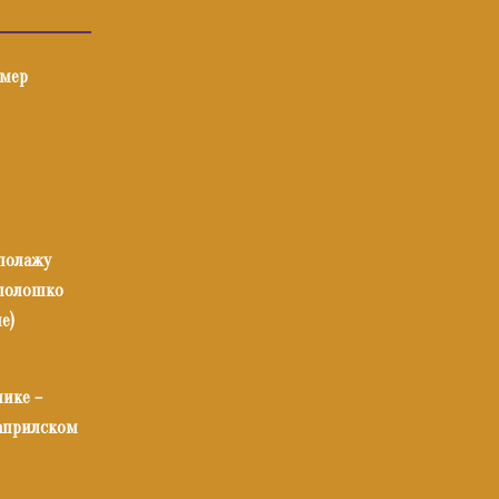
имер
 полажу
илолошко
е)
нике –
 априлском