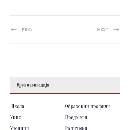
PREV
NEXT
Брза навигација
Школа
Образовни профили
Упис
Предмети
Ученици
Родитељи