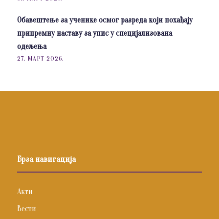
Обавештење за ученике осмог разреда који похађају
припремну наставу за упис у специјализована
одељења
27. МАРТ 2026.
Брза навигација
Акти
Вести