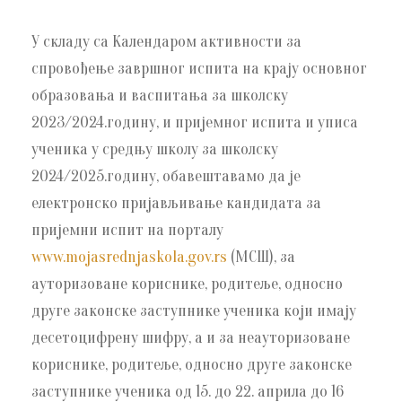
У складу са Календаром активности за
спровођење завршног испита на крају основног
образовања и васпитања за школску
2023/2024.годину, и пријемног испита и уписа
ученика у средњу школу за школску
2024/2025.годину, обавештавамо да је
електронско пријављивање кандидата за
пријемни испит на порталу
www.mojasrednjaskola.gov.rs
(МСШ), за
ауторизоване кориснике, родитеље, односно
друге законске заступнике ученика који имају
десетоцифрену шифру, а и за неауторизоване
кориснике, родитеље, односно друге законске
заступнике ученика од 15. до 22. априла до 16