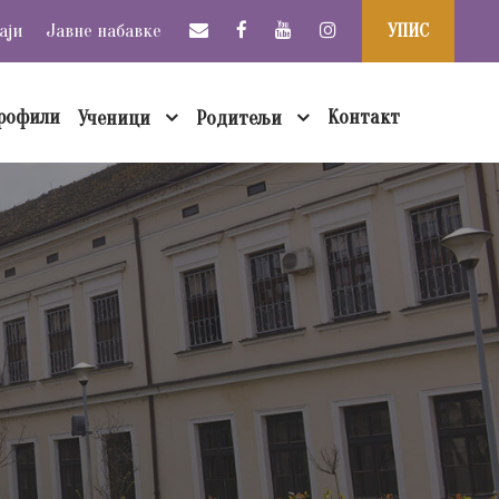
аји
Јавне набавке
УПИС
рофили
Контакт
Ученици
Родитељи