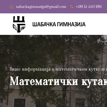
sabackagimnazija@gmail.com
+381 15 350 286
Више информација о математичком кутку ис
Математички кута