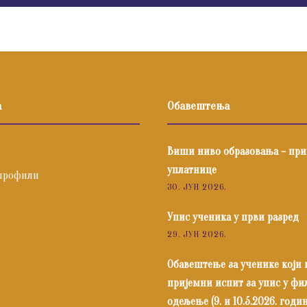
а
Обавештења
Виши ниво образовања – пр
уплатнице
профили
30. ЈУН 2026.
Упис ученика у први разред
29. ЈУН 2026.
Обавештење за ученике који
пријемни испит за упис у ф
одељење (9. и 10.5.2026. годин