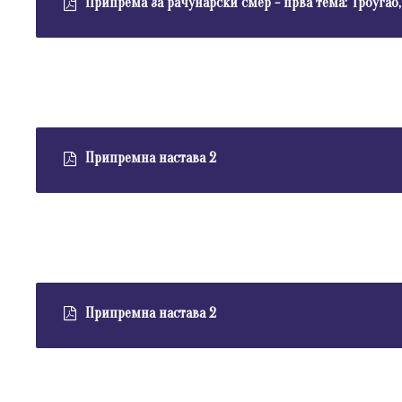
Припрема за рачунарски смер - прва тема: Троугао
Припремна настава 2
Припремна настава 2