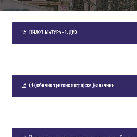
ПИЛОТ МАТУРА - 1. ДЕО
(Не)обичне тригонометријске једначине