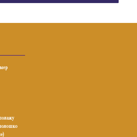
имер
 полажу
илолошко
е)