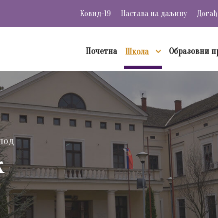
Ковид-19
Настава на даљину
Догађ
Почетна
Образовни п
Школа
под
к