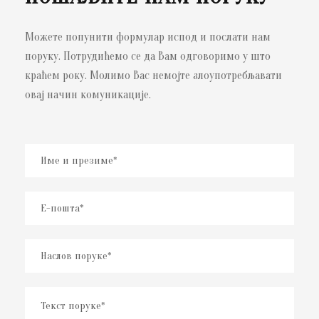
Можете попунити формулар испод и послати нам
поруку. Потрудићемо се да Вам одговоримо у што
краћем року. Молимо Вас немојте злоупотребљавати
овај начин комуникације.