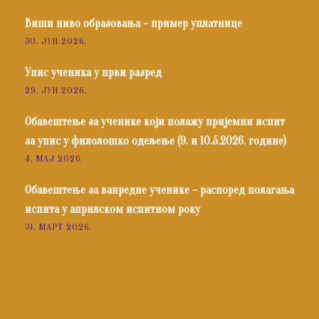
Виши ниво образовања – пример уплатнице
30. ЈУН 2026.
Упис ученика у први разред
29. ЈУН 2026.
Обавештење за ученике који полажу пријемни испит
за упис у филолошко одељење (9. и 10.5.2026. године)
4. МАЈ 2026.
Обавештење за ванредне ученике – распоред полагања
испита у априлском испитном року
31. МАРТ 2026.