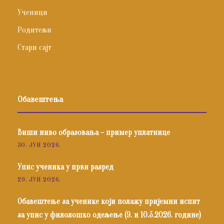
Ученици
Родитељи
Стари сајт
Обавештења
Виши ниво образовања – пример уплатнице
30. ЈУН 2026.
Упис ученика у први разред
29. ЈУН 2026.
Обавештење за ученике који полажу пријемни испит
за упис у филолошко одељење (9. и 10.5.2026. године)