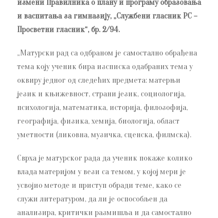
измени Правилника о плану и програму образовања
и васпитања за гимназију, „Службени гласник РС –
Просветни гласник“, бр. 2/94.
„Матурски рад са одбраном је самостално обрађена
тема коју ученик бира изсписка одабраних тема у
оквиру једног од следећих предмета: матерњи
језик и књижевност, страни језик, социологија,
психологија, математика, историја, филозофија,
географија, физика, хемија, биологија, област
уметности (ликовна, музичка, сценска, филмска).
Сврха је матурског рада да ученик покаже колико
влада материјом у вези са темом, у којој мери је
усвојио методе и приступ обради теме, како се
служи литературом, да ли је оспособљен да
анализира, критички размишља и да самостално