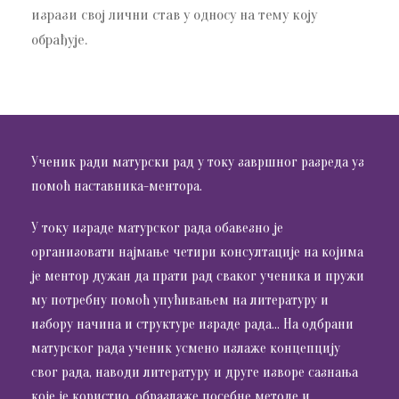
изрази свој лични став у односу на тему коју
обрађује.
Ученик ради матурски рад у току завршног разреда уз
помоћ наставника-ментора.
У току израде матурског рада обавезно је
организовати најмање четири консултације на којима
је ментор дужан да прати рад сваког ученика и пружи
му потребну помоћ упућивањем на литературу и
избору начина и структуре израде рада… На одбрани
матурског рада ученик усмено излаже концепцију
свог рада, наводи литературу и друге изворе сазнања
које је користио, образлаже посебне методе и