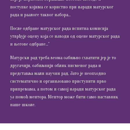
поступке којима се користио при изради матурског
рада и разлоге таквог избора…
После одбране матурског рада испитна комисија
утврђује оцену која се изводи од оцене матурског рада
и његове одбране…“
Матурски рад треба веома озбиљно схватити јер је то
другачији, озбиљнији облик писменог рада и
представља мали научни рад. Зато је неопходно
систематично и организовано приступити прво
припремама, а потом и самој изради матурског рада
уз помоћ ментора. Ментор може бити само наставник
наше школе.