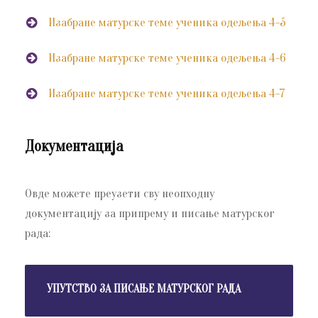
Изабране матурске теме ученика одељења 4-5
Изабране матурске теме ученика одељења 4-6
Изабране матурске теме ученика одељења 4-7
Документација
Овде можете преузети сву неопходну
документацију за припрему и писање матурског
рада:
УПУТСТВО ЗА ПИСАЊЕ МАТУРСКОГ РАДА