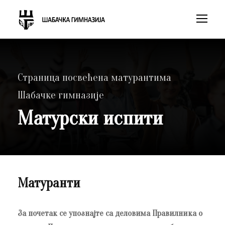
Страница посвећена матурантима
Шабачке гимназије
Матурски испити
Матуранти
За почетак се упознајте са деловима Правилника о