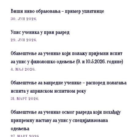
Виши ниво образовања – пример уплатнице
30. ЈУН 2026.
Упис ученика у први разред
29. ЈУН 2026.
Обавештење за ученике који полажу пријемни испит
за упис у филолошко одељење (9. и 10.5.2026. године)
4. МАЈ 2026.
Обавештење за ванредне ученике – распоред полагања
испита у априлском испитном року
31. МАРТ 2026.
Обавештење за ученике осмог разреда који похађају
припремну наставу за упис у специјализована
одељења
27. МАРТ 2026.