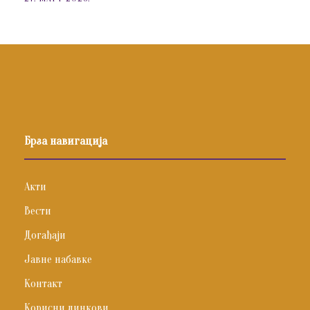
Брза навигација
Акти
Вести
Догађаји
Јавне набавке
Контакт
Корисни линкови