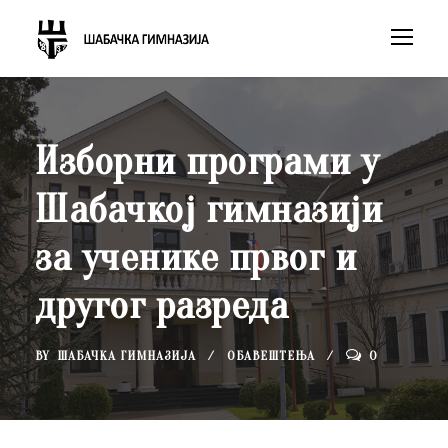
Изборни програми у
Шабачкој гимназији
за ученике првог и
другог разреда
BY
ШАБАЧКА ГИМНАЗИЈА
ОБАВЕШТЕЊА
0