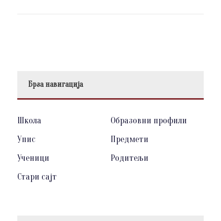
Брза навигација
Школа
Образовни профили
Упис
Предмети
Ученици
Родитељи
Стари сајт