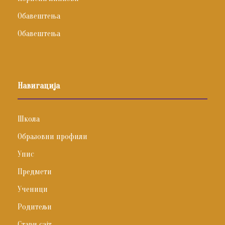
Обавештења
Обавештења
Навигација
Школа
Образовни профили
Упис
Предмети
Ученици
Родитељи
Стари сајт