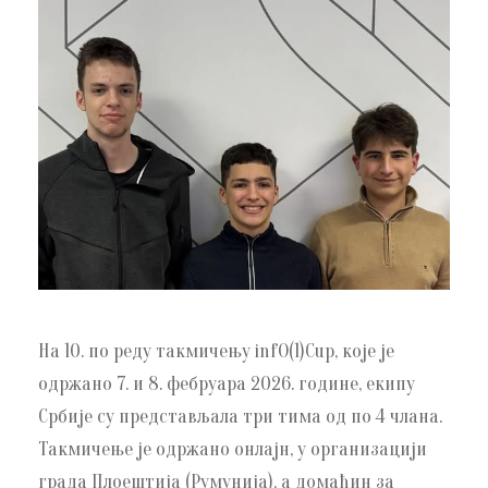
На 10. по реду такмичењу infO(1)Cup, које је
одржано 7. и 8. фебруара 2026. године, екипу
Србије су представљала три тима од по 4 члана.
Такмичење је одржано онлајн, у организацији
града Плоештија (Румунија), а домаћин за