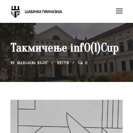
Такмичење infO(1)Cup
BY
MARIJANA BAJIĆ
ВЕСТИ
0