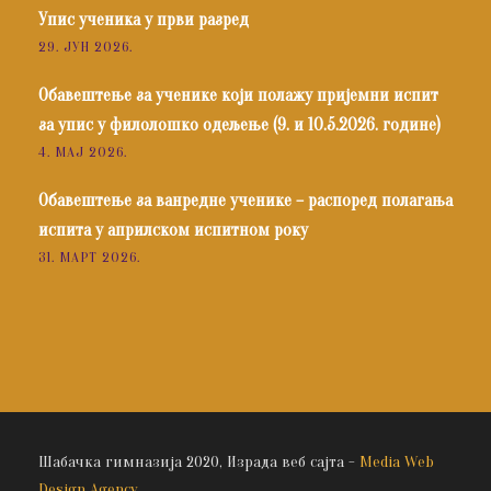
Упис ученика у први разред
29. ЈУН 2026.
Обавештење за ученике који полажу пријемни испит
за упис у филолошко одељење (9. и 10.5.2026. године)
4. МАЈ 2026.
Обавештење за ванредне ученике – распоред полагања
испита у априлском испитном року
31. МАРТ 2026.
Шабачка гимназија 2020, Израда веб сајта -
Media Web
Design Agency