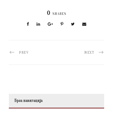
0
SHARES
PREV
NEXT
Брза навигација