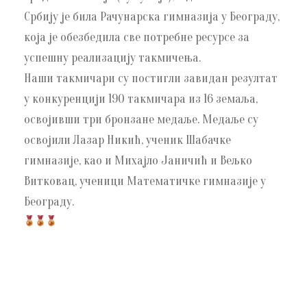
Србију је била Рачунарска гимназија у Београду,
која је обезбедила све потребне ресурсе за
успешну реализацију такмичења.
Наши такмичари су постигли завидан резултат
у конкуренцији 190 такмичара из 16 земаља,
освојивши три бронзане медаље. Медаље су
освојили Лазар Никић, ученик Шабачке
гимназије, као и Михајло Јаничић и Вељко
Витковац, ученици Математичке гимназије у
Београду.