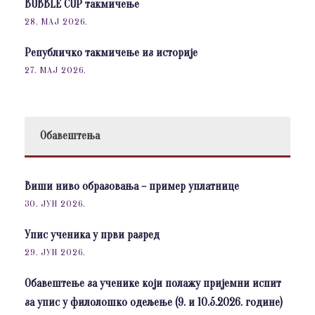
BUBBLE CUP такмичење
28. МАЈ 2026.
Републичко такмичење из историје
27. МАЈ 2026.
Обавештења
Виши ниво образовања – пример уплатнице
30. ЈУН 2026.
Упис ученика у први разред
29. ЈУН 2026.
Обавештење за ученике који полажу пријемни испит
за упис у филолошко одељење (9. и 10.5.2026. године)