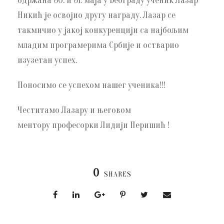
одржана 30. и 31. маја у Београду ученик Лазар
Никић је освојио другу награду. Лазар се
такмичио у јакој конкуренцији са најбољим
младим програмерима Србије и остварио
изузетан успех.
Поносимо се успехом нашег ученика!!!
Честитамо Лазару и његовом
ментору професорки Лидији Перишић !
0
SHARES