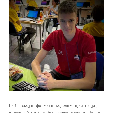
На Српској информатичкој олимпијади која је