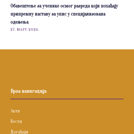
Обавештење за ученике осмог разреда који похађају
припремну наставу за упис у специјализована
одељења
27. МАРТ 2026.
Брза навигација
Акти
Вести
Догађаји