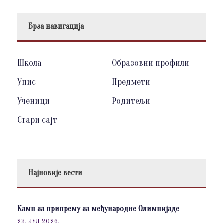
Брза навигација
Школа
Образовни профили
Упис
Предмети
Ученици
Родитељи
Стари сајт
Најновије вести
Камп за припрему за међународне Олимпијаде
23. ЈУЛ 2026.