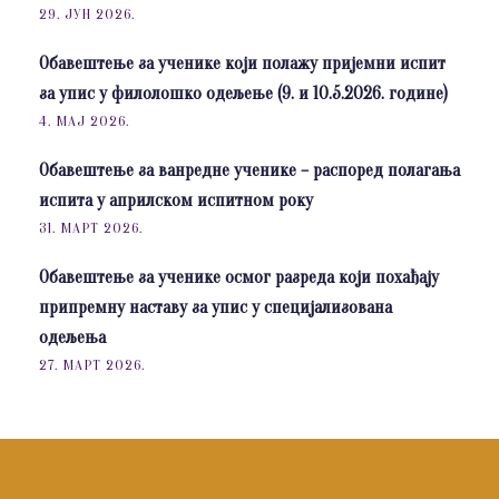
29. ЈУН 2026.
Обавештење за ученике који полажу пријемни испит
за упис у филолошко одељење (9. и 10.5.2026. године)
4. МАЈ 2026.
Обавештење за ванредне ученике – распоред полагања
испита у априлском испитном року
31. МАРТ 2026.
Обавештење за ученике осмог разреда који похађају
припремну наставу за упис у специјализована
одељења
27. МАРТ 2026.