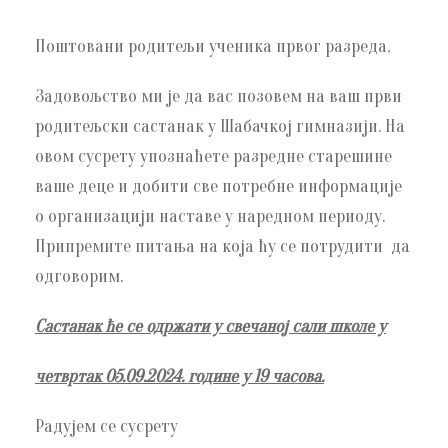
Поштовани родитељи ученика првог разреда,
Задовољство ми је да вас позовем на ваш први
родитељски састанак у Шабачкој гимназији. На
овом сусрету упознаћете разредне старешине
ваше деце и добити све потребне информације
о организацији наставе у наредном периоду.
Припремите питања на која ћу се потрудити да
одговорим.
Састанак ће се одржати у свечаној сали школе у
четвртак 05.09.2024. године у 19 часова.
Радујем се сусрету