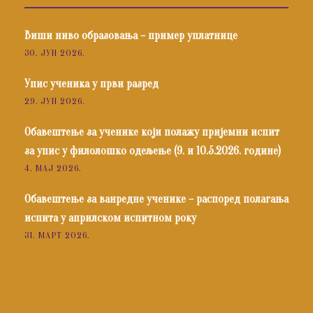
Виши ниво образовања – пример уплатнице
30. ЈУН 2026.
Упис ученика у први разред
29. ЈУН 2026.
Обавештење за ученике који полажу пријемни испит
за упис у филолошко одељење (9. и 10.5.2026. године)
4. МАЈ 2026.
Обавештење за ванредне ученике – распоред полагања
испита у априлском испитном року
31. МАРТ 2026.