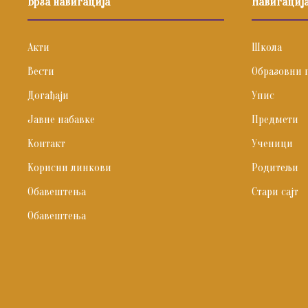
Брза навигација
Навигациј
Акти
Школа
Вести
Образовни 
Догађаји
Упис
Јавне набавке
Предмети
Контакт
Ученици
Корисни линкови
Родитељи
Обавештења
Стари сајт
Обавештења