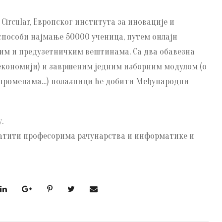
 Circular, Европског института за иновације и
 оспособи најмање 50000 ученица, путем онлајн
ним и предузетничким вештинама. Са два обавезна
 економији) и завршеним једним изборним модулом (о
 променама…) полазници ће добити Међународни
.
ратити професорима рачунарства и информатике и