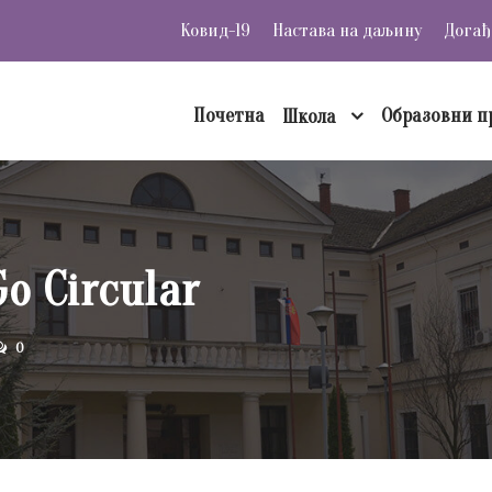
Ковид-19
Настава на даљину
Догађ
Почетна
Образовни п
Школа
o Circular
0