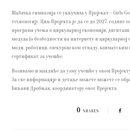
Шабачка гимназија се укључила у Пројекат – Girls Go
технологију. Циљ Пројекта је да се до 2027. године
програма учења о циркуларној економији, дигитал
модула (о безбедности на интернету и циркуларној
моди, роботици, електронском отпаду, климатским
сертификат за учешће.
Позивамо и младиће да узму учешће у овом Пројекту
За све информације и детаље можете можете се об
Биљани Дробњак, координатору овог Пројекта.
0
SHARES