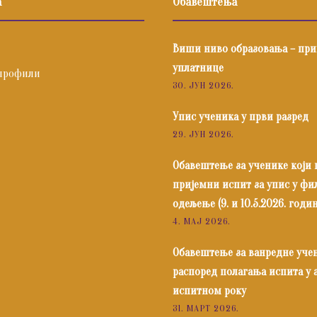
а
Обавештења
Виши ниво образовања – пр
уплатнице
профили
30. ЈУН 2026.
Упис ученика у први разред
29. ЈУН 2026.
Обавештење за ученике који
пријемни испит за упис у ф
одељење (9. и 10.5.2026. годин
4. МАЈ 2026.
Обавештење за ванредне уче
распоред полагања испита у
испитном року
31. МАРТ 2026.