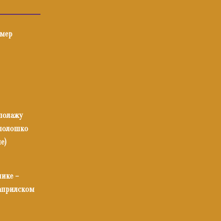
имер
 полажу
илолошко
е)
нике –
 априлском