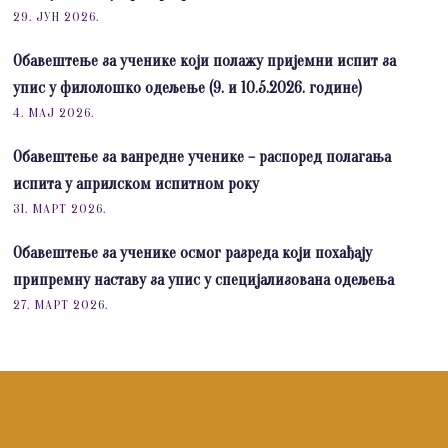
29. ЈУН 2026.
Обавештење за ученике који полажу пријемни испит за
упис у филолошко одељење (9. и 10.5.2026. године)
4. МАЈ 2026.
Обавештење за ванредне ученике – распоред полагања
испита у априлском испитном року
31. МАРТ 2026.
Обавештење за ученике осмог разреда који похађају
припремну наставу за упис у специјализована одељења
27. МАРТ 2026.