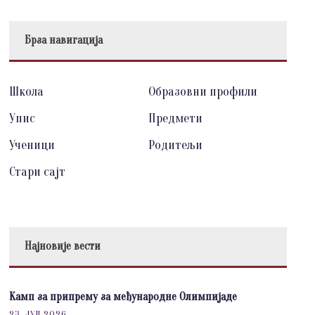
Брза навигација
Школа
Образовни профили
Упис
Предмети
Ученици
Родитељи
Стари сајт
Најновије вести
Камп за припрему за међународне Олимпијаде
23. ЈУЛ 2026.