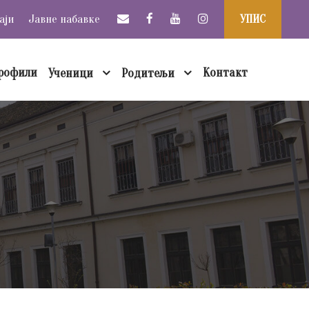
аји
Јавне набавке
УПИС
рофили
Контакт
Ученици
Родитељи