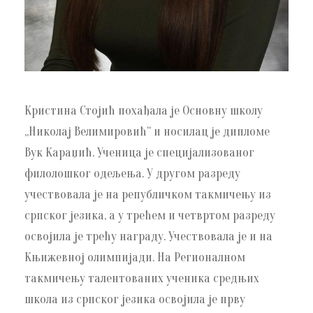
Кристина Стојић похађала је Основну школу
„Николај Велимировић“ и носилац је дипломе
Вук Караџић. Ученица је специјализованог
филолошког одељења. У другом разреду
учествовала је на републичком такмичењу из
српског језика, а у трећем и четвртом разреду
освојила је трећу награду. Учествовала је и на
Књижевној олимпијади. На Регионалном
такмичењу талентованих ученика средњих
школа из српског језика освојила је прву