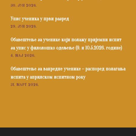
30. ЈУН 2026.
Упис ученика у први разред
29. ЈУН 2026.
Обавештење за ученике који полажу пријемни испит
за упис у филолошко одељење (9. и 10.5.2026. године)
4. МАЈ 2026.
Обавештење за ванредне ученике – распоред полагања
испита у априлском испитном року
31. МАРТ 2026.