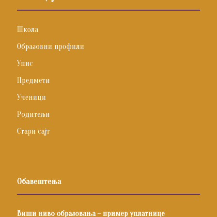
Школа
Образовни профили
Упис
Предмети
Ученици
Родитељи
Стари сајт
Обавештења
Виши ниво образовања – пример уплатнице