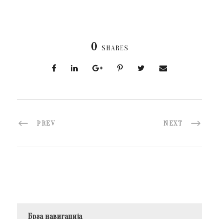
0
SHARES
PREV
NEXT
Брза навигација