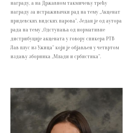
награду, а на Државном такмичењу трећу
награду за истраживачки рад на тему „Акценат
придевских видских парова“. Један је од аутора
рада на тему „Одступања од нормативне
дистрибуције акцената у говору спикера РТВ
Лав плус из Ужица“ који је објављен у четвртом
издању зборника „Млади и србистика“.