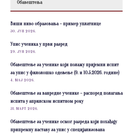
Обавештења
Виши ниво образовања – пример уплатнице
30. ЈУН 2026.
Упис ученика у први разред
29. ЈУН 2026.
Обавештење за ученике који полажу пријемни испит
за упис у филолошко одељење (9. и 10.5.2026. године)
4. МАЈ 2026.
Обавештење за ванредне ученике – распоред полагања
испита у априлском испитном року
31. МАРТ 2026.
Обавештење за ученике осмог разреда који похађају
припремну наставу за упис у специјализована