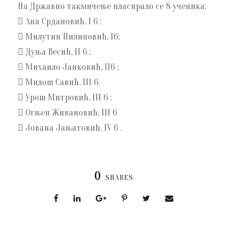
На Државно такмичење пласирало се 8 ученика:
 Ана Срдановић, I 6 ;
 Милутин Пилиповић, I6;
 Дуња Весић, II 6 ;
 Михаило Јанковић, II6 ;
 Милош Савић, III 6.
 Урош Митровић, III 6 ;
 Огњен Живановић, III 6
 Јована Јањатовић, IV 6 .
0
SHARES