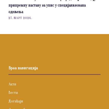
припремну наставу за упис у специјализована
одељења
27. МАРТ 2026.
Брза навигација
Акти
Вести
Догађаји