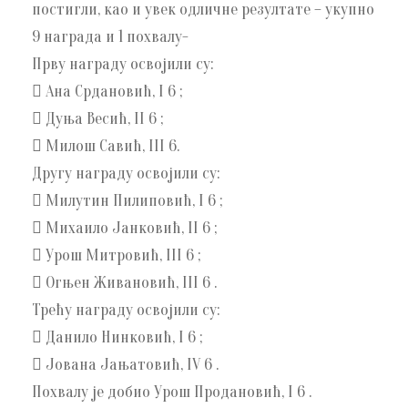
постигли, као и увек одличне резултате – укупно
9 награда и 1 похвалу-
Прву награду освојили су:
 Ана Срдановић, I 6 ;
 Дуња Весић, II 6 ;
 Милош Савић, III 6.
Другу награду освојили су:
 Милутин Пилиповић, I 6 ;
 Михаило Јанковић, II 6 ;
 Урош Митровић, III 6 ;
 Огњен Живановић, III 6 .
Трећу награду освојили су:
 Данило Нинковић, I 6 ;
 Јована Јањатовић, IV 6 .
Похвалу је добио Урош Продановић, I 6 .