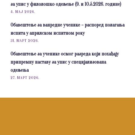
за упис у филолошко одељење (9. и 10.5.2026. године)
4. МАЈ 2026.
Обавештење за ванредне ученике – распоред полагања
испита у априлском испитном року
31. МАРТ 2026.
Обавештење за ученике осмог разреда који похађају
припремну наставу за упис у специјализована
одељења
27. МАРТ 2026.