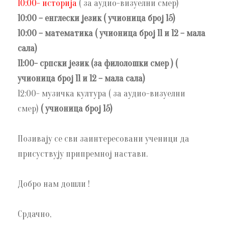
10:00- историја
( за аудио-визуелни смер)
10:00 – енглески језик ( учионица број 15)
10:00 – математика
( учионица број 11 и 12 – мала
сала)
11:00- српски језик (за филолошки смер )
(
учионица број 11 и 12 – мала сала)
12:00- музичка култура ( за аудио-визуелни
смер)
( учионица број 15)
Позивају се сви заинтересовани ученици да
присуствују припремној настави.
Добро нам дошли !
Срдачно,