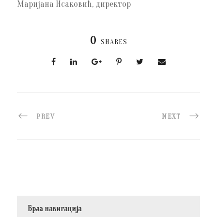
Маријана Исаковић, директор
0
SHARES
PREV
NEXT
Брза навигација