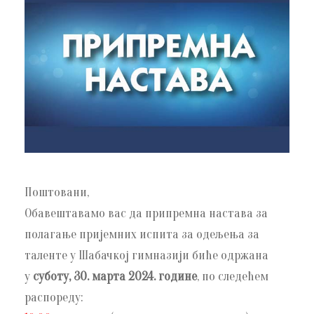
Поштовани,
Обавештавамо вас да припремна настава за
полагање пријемних испита за одељења за
таленте у Шабачкој гимназији биће одржана
у
суботу, 30. марта 2024. године
, по следећем
распореду: