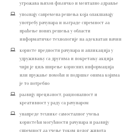
угрожава њихов физичко и ментално здравље
упознају савремена решења која олакшавају
употребу рачунара и изграде спремност за
праћење нових решења у области
информатичке технологије на адекватан начин
користе предности рачунара и апликација у
удруживању са другима и покретању акција
чији је циљ ширење корисних информација
или пружање помоћи и подршке онима којима
је то потребно
развију прецизност, рационалност и
креативност у раду са рачунаром
унапреде технике самосталног учења
користећи могућности рачунара и развију
спремност за учење током целог живота