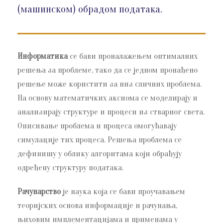
(машинском) обрадом података.
Информатика
се бави проналажењем оптималних
решења за проблеме, тако да се једном пронађено
решење може користити за низ сличних проблема.
На основу математичких аксиома се моделирају и
анализирају структуре и процеси из стварног света.
Описивање проблема и процеса омогућавају
симулације тих процеса. Решења проблема се
дефинишу у облику алгоритама који обрађују
одређену структуру података.
Рачунарство
је наука која се бави проучавањем
теоријских основа информације и рачунања,
њиховим имплементацијама и применама у