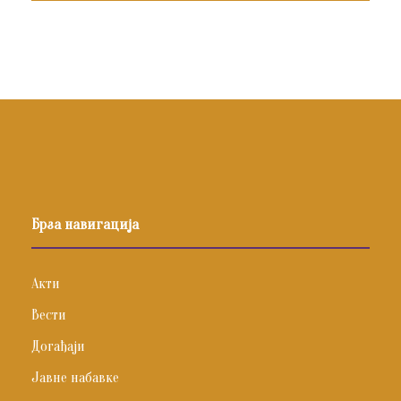
Брза навигација
Акти
Вести
Догађаји
Јавне набавке