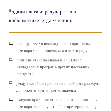
Задаци
наставе рачунарства и
информатике су да ученици:
развију свест о неопходности коришћења
рачунара у свакодневном животу и раду
примене стечена знања и вештине у
савладавању програма других наставних
предмета
јачају способност решавања проблема развојем
логичког и критичког мишљења
изграде правилне ставове према коришћењу
рачунара, без злоупотребе и претеривања које