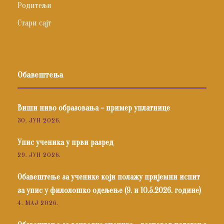
Родитељи
Стари сајт
Обавештења
Виши ниво образовања – пример уплатнице
30. ЈУН 2026.
Упис ученика у први разред
29. ЈУН 2026.
Обавештење за ученике који полажу пријемни испит
за упис у филолошко одељење (9. и 10.5.2026. године)
4. МАЈ 2026.