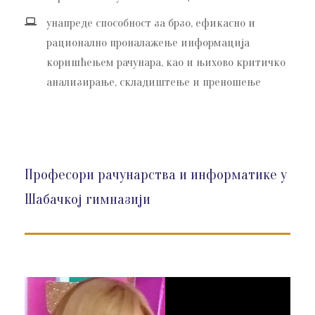
унапреде способност за брзо, ефикасно и
рационално проналажење информација
коришћењем рачунара, као и њихово критичко
анализирање, складиштење и преношење
Професори рачунарства и информатике у
Шабачкој гимназији