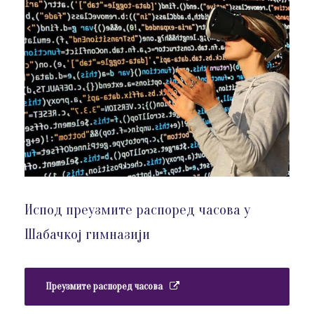
Испод преузмите распоред часова у
Шабачкој гимназији
Преузмите распоред часова