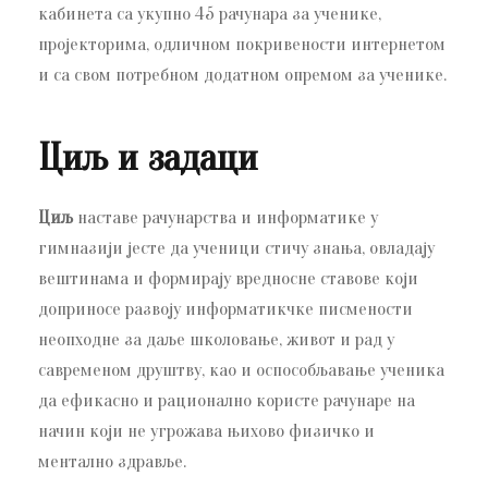
кабинета са укупно 45 рачунара за ученике,
пројекторима, одличном покривености интернетом
и са свом потребном додатном опремом за ученике.
Циљ и задаци
Циљ
наставе рачунарства и информатике у
гимназији јесте да ученици стичу знања, овладају
вештинама и формирају вредносне ставове који
доприносе развоју информатикчке писмености
неопходне за даље школовање, живот и рад у
савременом друштву, као и оспособљавање ученика
да ефикасно и рационално користе рачунаре на
начин који не угрожава њихово физичко и
ментално здравље.