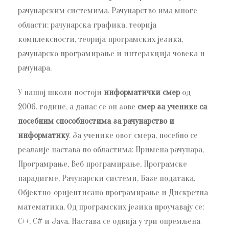
рачунарским системима. Рачунарство има многе
области: рачунарска графика, теорија
комплексности, теорија програмских језика,
рачунарско програмирање и интеракција човека и
рачунара.
У нашој школи постоји
информатички смер
од
2006. године, а данас се он зове
смер за ученике са
посебним способностима за рачунарство и
информатику
. За ученике овог смера, посебно се
реалзије настава по областима: Примена рачунара,
Програмрање, Веб програмирање, Програмске
парадигме, Рачунарски системи, Базе података,
Објектно-оријентисано програмирање и Дискретна
математика. Од програмских језика проучавају се:
C++, C# и Java. Настава се одвија у три опремљена