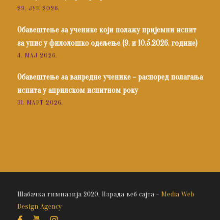
29. ЈУН 2026.
Обавештење за ученике који полажу пријемни испит
за упис у филолошко одељење (9. и 10.5.2026. године)
4. МАЈ 2026.
Обавештење за ванредне ученике – распоред полагања
испита у априлском испитном року
31. МАРТ 2026.
Шабачка гимназија 2020, Израда веб сајта -
Media Web
Design Agency