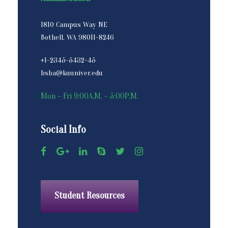
1810 Campus Way NE
Bothell, WA 98011-8246
+1-2345-5432-45
bsba@kuuniver.edu
Mon – Fri 9:00A.M. – 5:00P.M.
Social Info
Student Resources