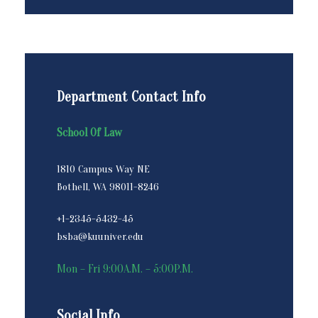
Department Contact Info
School Of Law
1810 Campus Way NE
Bothell, WA 98011-8246
+1-2345-5432-45
bsba@kuuniver.edu
Mon – Fri 9:00A.M. – 5:00P.M.
Social Info