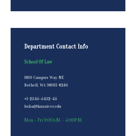
Department Contact Info
School Of Law
1810 Campus Way NE
Bothell, WA 98011-8246
+1-2345-5432-45
bsba@kuuniver.edu
Mon – Fri 9:00A.M. – 5:00P.M.