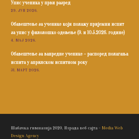
Упис ученика у први разред
29. ЈУН 2026.
Обавештење за ученике који полажу пријемни испит
за упис у филолошко одељење (9. и 10.5.2026. године)
4. МАЈ 2026.
Обавештење за ванредне ученике – распоред полагања
испита у априлском испитном року
31. МАРТ 2026.
Шабачка гимназија 2020, Израда веб сајта -
Media Web
Design Agency