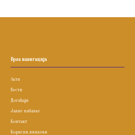
Брза навигација
Акти
Вести
Догађаји
Јавне набавке
Контакт
Корисни линкови