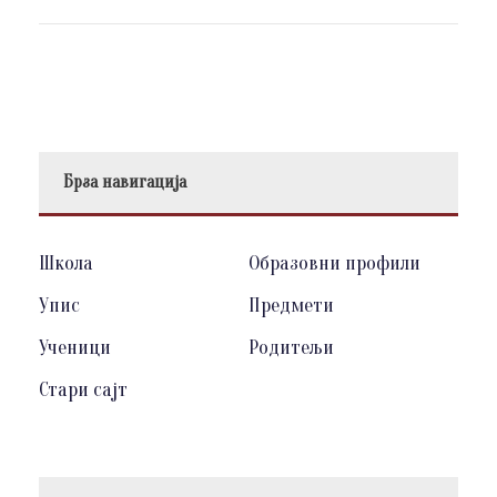
Брза навигација
Школа
Образовни профили
Упис
Предмети
Ученици
Родитељи
Стари сајт