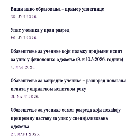
Виши ниво образовања – пример уплатнице
30. ЈУН 2026.
Упис ученика у први разред
29. ЈУН 2026.
Обавештење за ученике који полажу пријемни испит
за упис у филолошко одељење (9. и 10.5.2026. године)
4. МАЈ 2026.
Обавештење за ванредне ученике – распоред полагања
испита у априлском испитном року
31. МАРТ 2026.
Обавештење за ученике осмог разреда који похађају
припремну наставу за упис у специјализована
одељења
27. МАРТ 2026.