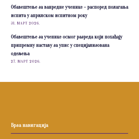
Обавештење за ванредне ученике – распоред полагања
испита у априлском испитном року
31. МАРТ 2026.
Обавештење за ученике осмог разреда који похађају
припремну наставу за упис у специјализована
одељења
27. МАРТ 2026.
Брза навигација