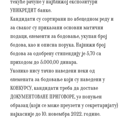
текуће рачуне у најближој експозитури
УНИКРЕДИТ банке.
Кандидати су сортирани по абецедном реду и
за сваког су приказани основни матични
подаци, елементи за бодовање, укупан број
бодова, као и описна порука. Најнижи број
бодова за одобрену стипендију је 5,70 са
приходом до 5.000,00 динара.
Уколико нису тачно наведени неки од
елемената за бодовање који су наведени у
КОНКУРСУ, кандидати треба да доставе
ДОКУМЕНТОВАНЕ ПРИГОВОРЕ, уз попуњен
образац (који се може преузети у секретаријату)
најкасније до 10. новембра 2022. године.