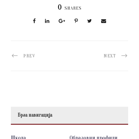
0
SHARES
PREV
NEXT
Брза навигација
Школа
Образовни профили