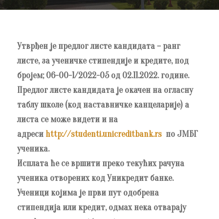
Утврђен је предлог листе кандидата – ранг
листе, за ученичке стипендије и кредите, под
бројем; 06-00-1/2022-05 од 02.11.2022. године.
Предлог листе кандидата је окачен на огласну
таблу школе (код наставничке канцеларије) а
листа се може видети и на
адреси
http://studenti.unicreditbank.rs
по ЈМБГ
ученика.
Исплата ће се вршити преко текућих рачуна
ученика отворених код Уникредит банке.
Ученици којима је први пут одобрена
стипендија или кредит, одмах нека отварају