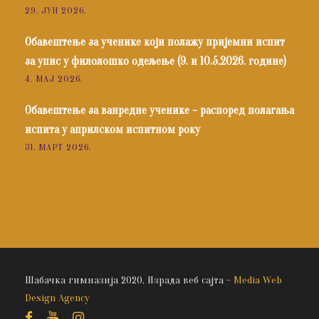
29. ЈУН 2026.
Обавештење за ученике који полажу пријемни испит
за упис у филолошко одељење (9. и 10.5.2026. године)
4. МАЈ 2026.
Обавештење за ванредне ученике – распоред полагања
испита у априлском испитном року
31. МАРТ 2026.
Шабачка гимназија 2020, Израда веб сајта -
Media Web
Design Agency