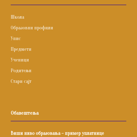
Школа
Образовни профили
Упис
Предмети
Ученици
Родитељи
Стари сајт
Обавештења
Виши ниво образовања – пример уплатнице