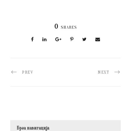
0
SHARES
PREV
NEXT
Брза навигација