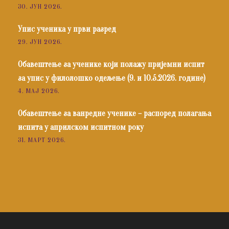
30. ЈУН 2026.
Упис ученика у први разред
29. ЈУН 2026.
Обавештење за ученике који полажу пријемни испит
за упис у филолошко одељење (9. и 10.5.2026. године)
4. МАЈ 2026.
Обавештење за ванредне ученике – распоред полагања
испита у априлском испитном року
31. МАРТ 2026.