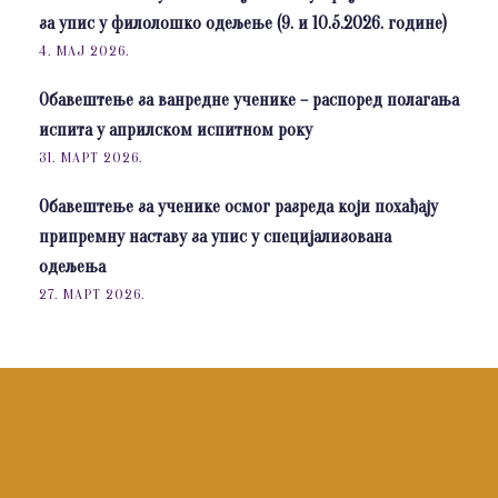
за упис у филолошко одељење (9. и 10.5.2026. године)
4. МАЈ 2026.
Обавештење за ванредне ученике – распоред полагања
испита у априлском испитном року
31. МАРТ 2026.
Обавештење за ученике осмог разреда који похађају
припремну наставу за упис у специјализована
одељења
27. МАРТ 2026.