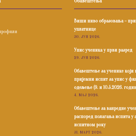
а
Обавештења
Виши ниво образовања – пр
уплатнице
профили
30. ЈУН 2026.
Упис ученика у први разред
29. ЈУН 2026.
Обавештење за ученике који
пријемни испит за упис у ф
одељење (9. и 10.5.2026. годин
4. МАЈ 2026.
Обавештење за ванредне уче
распоред полагања испита у
испитном року
31. МАРТ 2026.