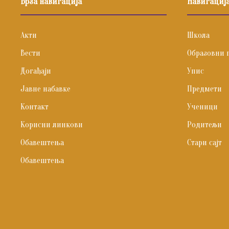
Брза навигација
Навигациј
Акти
Школа
Вести
Образовни 
Догађаји
Упис
Јавне набавке
Предмети
Контакт
Ученици
Корисни линкови
Родитељи
Обавештења
Стари сајт
Обавештења