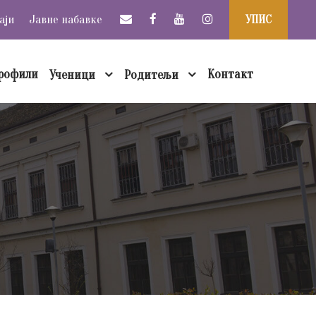
аји
Јавне набавке
УПИС
рофили
Контакт
Ученици
Родитељи