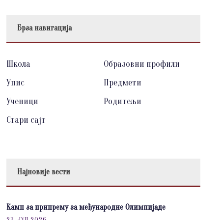
Брза навигација
Школа
Образовни профили
Упис
Предмети
Ученици
Родитељи
Стари сајт
Најновије вести
Камп за припрему за међународне Олимпијаде
23. ЈУЛ 2026.