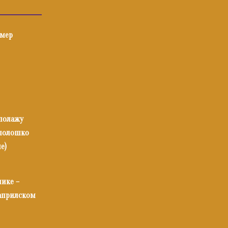
имер
 полажу
илолошко
е)
нике –
 априлском