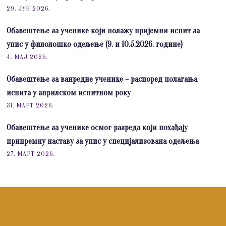
29. ЈУН 2026.
Обавештење за ученике који полажу пријемни испит за
упис у филолошко одељење (9. и 10.5.2026. године)
4. МАЈ 2026.
Обавештење за ванредне ученике – распоред полагања
испита у априлском испитном року
31. МАРТ 2026.
Обавештење за ученике осмог разреда који похађају
припремну наставу за упис у специјализована одељења
27. МАРТ 2026.