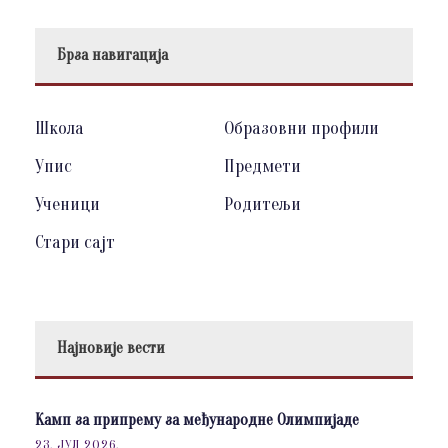
Брза навигација
Школа
Образовни профили
Упис
Предмети
Ученици
Родитељи
Стари сајт
Најновије вести
Камп за припрему за међународне Олимпијаде
23. ЈУЛ 2026.