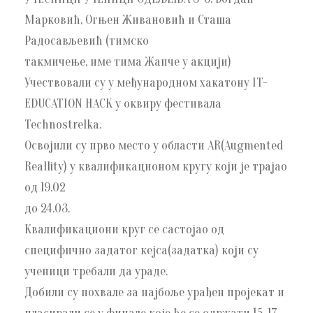
Марковић, Огњен Живановић и Сташа
Радосављевић (тимско
такмичење, име тима Жапче у акцији)
Учествовали су у међународном хакатону IT-
EDUCATION HACK у оквиру фестивала
Technostrelka.
Освојили су прво место у области AR(Augmented
Reallity) у квалификационом кругу који је трајао
од 19.02
до 24.03.
Квалификациони круг се састојао од
специфично задатог кејса(задатка) који су
ученици требали да ураде.
Добили су похвале за најбоље урађен пројекат и