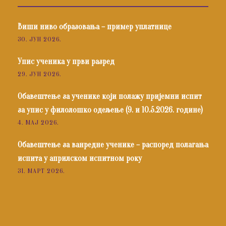
Виши ниво образовања – пример уплатнице
30. ЈУН 2026.
Упис ученика у први разред
29. ЈУН 2026.
Обавештење за ученике који полажу пријемни испит
за упис у филолошко одељење (9. и 10.5.2026. године)
4. МАЈ 2026.
Обавештење за ванредне ученике – распоред полагања
испита у априлском испитном року
31. МАРТ 2026.