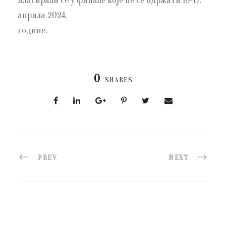
пласирали се у финале које ће се одржати 15-17.
априла 2024.
године.
0
SHARES
PREV
NEXT