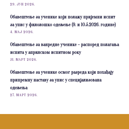
29. ЈУН 2026.
Обавештење за ученике који полажу пријемни испит
за упис у филолошко одељење (9. и 10.5.2026. године)
4. МАЈ 2026.
Обавештење за ванредне ученике – распоред полагања
испита у априлском испитном року
31. МАРТ 2026.
Обавештење за ученике осмог разреда који похађају
припремну наставу за упис у специјализована
одељења
27. МАРТ 2026.