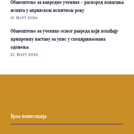
Обавештење за ванредне ученике – распоред полагања
испита у априлском испитном року
31. МАРТ 2026.
Обавештење за ученике осмог разреда који похађају
припремну наставу за упис у специјализована
одељења
27. МАРТ 2026.
Брза навигација