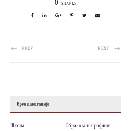
0
SHARES
PREV
NEXT
Брза навигација
Школа
Образовни профили