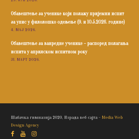
Обавештење за ученике који полажу пријемни испит
за упис у филолошко одељење (9. и 10.5.2026. године)
4. МАЈ 2026.
Обавештење за ванредне ученике – распоред полагања
испита у априлском испитном року
31. МАРТ 2026.
Шабачка гимназија 2020, Израда веб сајта -
Media Web
Design Agency