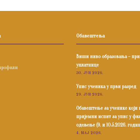
а
Обавештења
Виши ниво образовања – пр
уплатнице
профили
30. ЈУН 2026.
Упис ученика у први разред
29. ЈУН 2026.
Обавештење за ученике који
пријемни испит за упис у ф
одељење (9. и 10.5.2026. годин
4. МАЈ 2026.