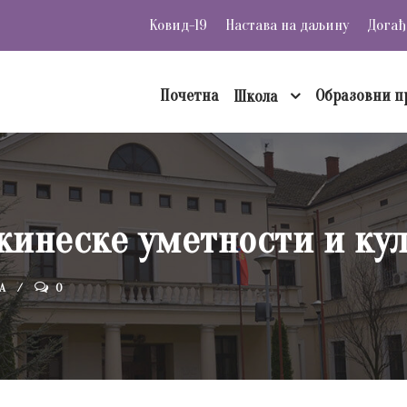
Ковид-19
Настава на даљину
Догађ
Почетна
Образовни п
Школа
кинеске уметности и ку
А
0