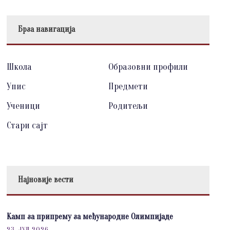
Брза навигација
Школа
Образовни профили
Упис
Предмети
Ученици
Родитељи
Стари сајт
Најновије вести
Камп за припрему за међународне Олимпијаде
23. ЈУЛ 2026.