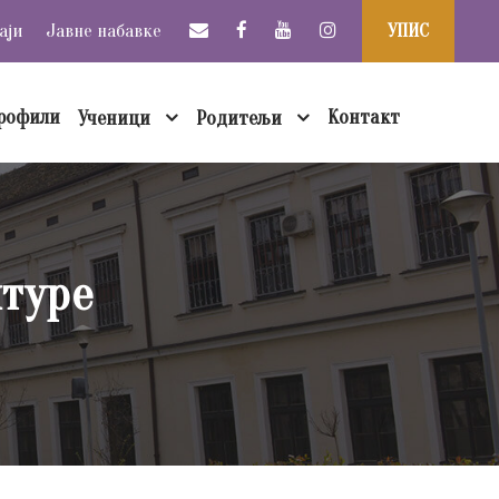
аји
Јавне набавке
УПИС
рофили
Контакт
Ученици
Родитељи
лтуре