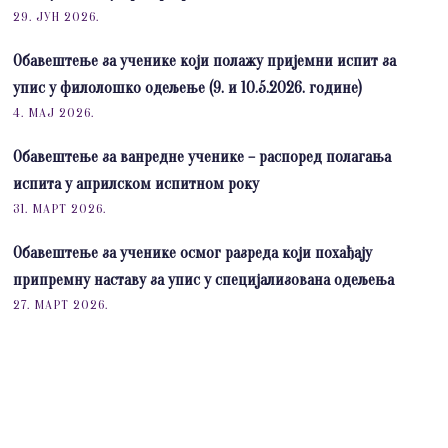
29. ЈУН 2026.
Обавештење за ученике који полажу пријемни испит за
упис у филолошко одељење (9. и 10.5.2026. године)
4. МАЈ 2026.
Обавештење за ванредне ученике – распоред полагања
испита у априлском испитном року
31. МАРТ 2026.
Обавештење за ученике осмог разреда који похађају
припремну наставу за упис у специјализована одељења
27. МАРТ 2026.